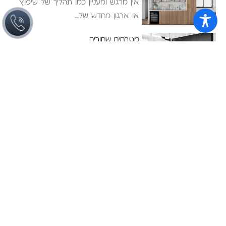
אין מרגש ומעניין כמו תהליך של שיפוץ
או ארגון מחדש של
מטבחים שחורים
ביקור בתערוכת המטבחים אורוקוצינה
Eurocucina במילאנו ,הניב תובנות רבות
לאן זורם
ריהוט לבית
מטבחים
חדרי שינה
מטבחים מודרניים
ריהוט משלים
מטבחי פרובנס
ארונות אמבטיה
מטבחים כפריים
פרויקטים
מטבחים אקלקטיים
אודות
מטבחי נירוסטה
לקוחות ממליצים
מטבחים קטנים
09-9506703