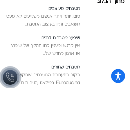
מתוך הבלוג
מטבחים מעוצבים
כיום, יותר ויותר אנשים משקיעים לא מעט
משאבים וזמן בעיצוב המטבח
שיפוץ מטבחים לבנים
אין מרגש ומעניין כמו תהליך של שיפוץ
או ארגון מחדש של
מטבחים שחורים
ביקור בתערוכת המטבחים אורוקוצינה
Eurocucina במילאנו ,הניב תובנות רבות
לאן זורם
ריהוט לבית
מטבחים
חדרי שינה
מטבחים מודרניים
ריהוט משלים
מטבחי פרובנס
ארונות אמבטיה
מטבחים כפריים