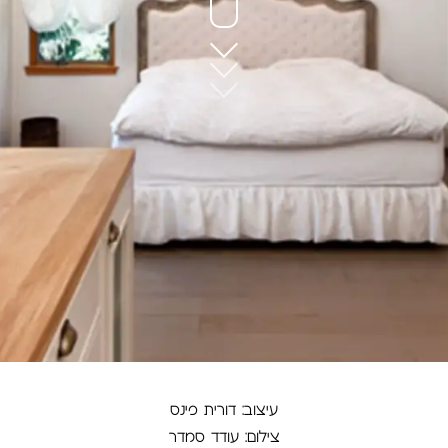
עיצוב: דורית פינס
צילום: עודד סמדר