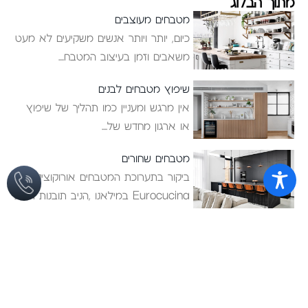
מתוך הבלוג
מטבחים מעוצבים
כיום, יותר ויותר אנשים משקיעים לא מעט
משאבים וזמן בעיצוב המטבח
שיפוץ מטבחים לבנים
אין מרגש ומעניין כמו תהליך של שיפוץ
או ארגון מחדש של
מטבחים שחורים
ביקור בתערוכת המטבחים אורוקוצינה
Eurocucina במילאנו ,הניב תובנות רבות
לאן זורם
ריהוט לבית
מטבחים
חדרי שינה
מטבחים מודרניים
ריהוט משלים
מטבחי פרובנס
ארונות אמבטיה
מטבחים כפריים