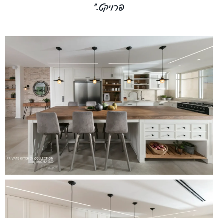
פרויקט."