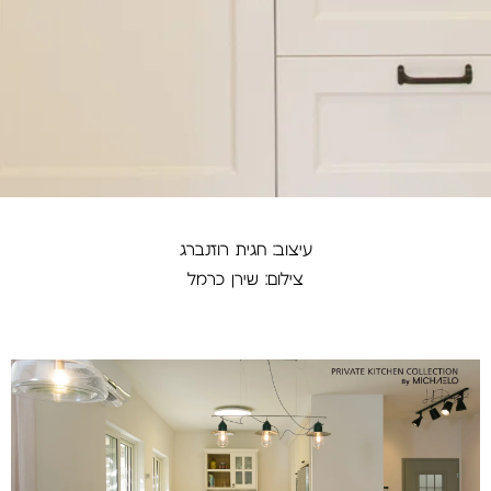
עיצוב: חגית רוזנברג
צילום: שירן כרמל