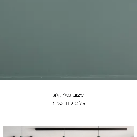
עיצוב: נטלי קלוג
צילום: עודד סמדר