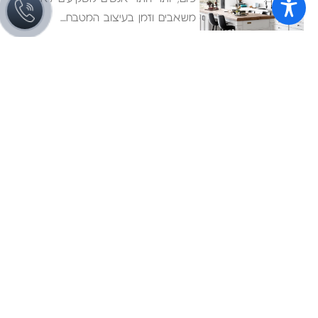
משאבים וזמן בעיצוב המטבח
שיפוץ מטבחים לבנים
אין מרגש ומעניין כמו תהליך של שיפוץ
או ארגון מחדש של
מטבחים שחורים
ביקור בתערוכת המטבחים אורוקוצינה
Eurocucina במילאנו ,הניב תובנות רבות
לאן זורם
ריהוט לבית
מטבחים
חדרי שינה
מטבחים מודרניים
ריהוט משלים
מטבחי פרובנס
ארונות אמבטיה
מטבחים כפריים
פרויקטים
מטבחים אקלקטיים
אודות
מטבחי נירוסטה
לקוחות ממליצים
מטבחים קטנים