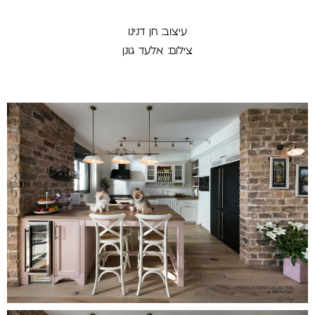
עיצוב: חן דנינו
צילום: אלעד גונן