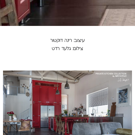
עיצוב: רינה דוקטור
צילום: גלעד רדט