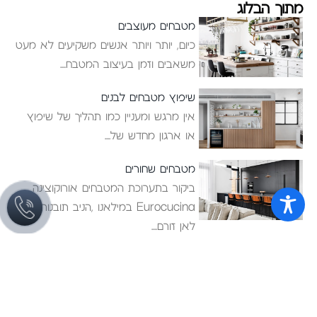
מתוך הבלוג
מטבחים מעוצבים
כיום, יותר ויותר אנשים משקיעים לא מעט
משאבים וזמן בעיצוב המטבח
שיפוץ מטבחים לבנים
אין מרגש ומעניין כמו תהליך של שיפוץ
או ארגון מחדש של
מטבחים שחורים
ביקור בתערוכת המטבחים אורוקוצינה
Eurocucina במילאנו ,הניב תובנות רבות
לאן זורם
ריהוט לבית
מטבחים
חדרי שינה
מטבחים מודרניים
ריהוט משלים
מטבחי פרובנס
ארונות אמבטיה
מטבחים כפריים