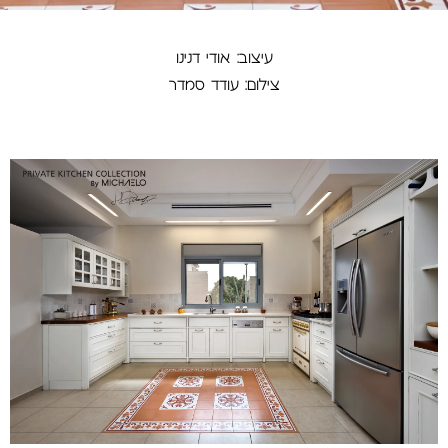
עיצוב: אודי דנינו
צילום: עודד סמדר