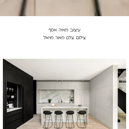
עיצוב: מאיה אסף
צילום: צלם מאור מויאל