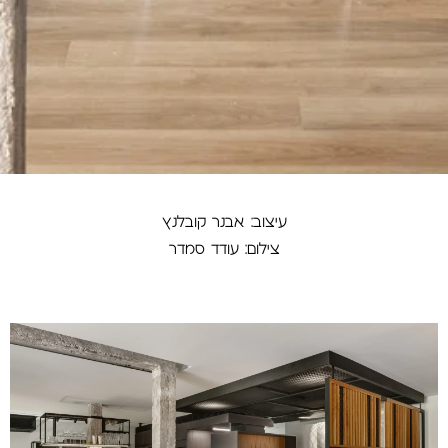
עיצוב: אבנר קובלנץ
צילום: עודד סמדר