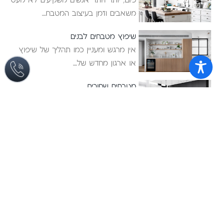
משאבים וזמן בעיצוב המטבח
שיפוץ מטבחים לבנים
אין מרגש ומעניין כמו תהליך של שיפוץ
או ארגון מחדש של
מטבחים שחורים
ביקור בתערוכת המטבחים אורוקוצינה
Eurocucina במילאנו ,הניב תובנות רבות
לאן זורם
ריהוט לבית
מטבחים
חדרי שינה
מטבחים מודרניים
ריהוט משלים
מטבחי פרובנס
ארונות אמבטיה
מטבחים כפריים
פרויקטים
מטבחים אקלקטיים
אודות
מטבחי נירוסטה
לקוחות ממליצים
מטבחים קטנים