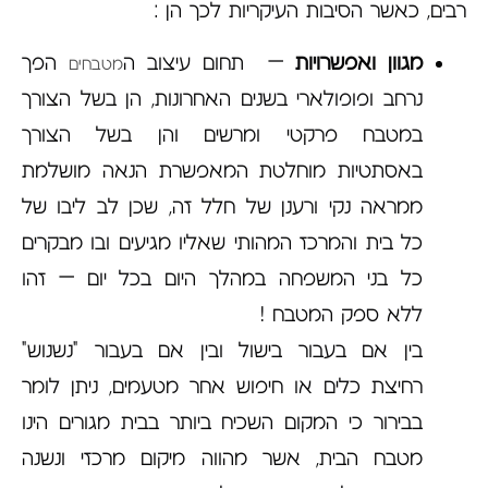
רבים, כאשר הסיבות העיקריות לכך הן :
מגוון ואפשרויות
– תחום עיצוב ה
הפך
מטבחים
נרחב ופופולארי בשנים האחרונות, הן בשל הצורך
במטבח פרקטי ומרשים והן בשל הצורך
באסתטיות מוחלטת המאפשרת הנאה מושלמת
ממראה נקי ורענן של חלל זה, שכן לב ליבו של
כל בית והמרכז המהותי שאליו מגיעים ובו מבקרים
כל בני המשפחה במהלך היום בכל יום – זהו
ללא ספק המטבח !
בין אם בעבור בישול ובין אם בעבור "נשנוש"
רחיצת כלים או חיפוש אחר מטעמים, ניתן לומר
בבירור כי המקום השכיח ביותר בבית מגורים הינו
מטבח הבית, אשר מהווה מיקום מרכזי ונשנה