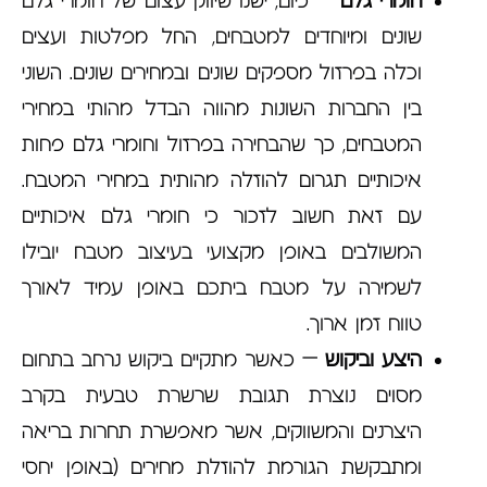
חומרי גלם
– כיום, ישנו שיווק עצום של חומרי גלם
שונים ומיוחדים למטבחים, החל מפלטות ועצים
וכלה בפרזול מספקים שונים ובמחירים שונים. השוני
בין החברות השונות מהווה הבדל מהותי במחירי
המטבחים, כך שהבחירה בפרזול וחומרי גלם פחות
איכותיים תגרום להוזלה מהותית במחירי המטבח.
עם זאת חשוב לזכור כי חומרי גלם איכותיים
המשולבים באופן מקצועי בעיצוב מטבח יובילו
לשמירה על מטבח ביתכם באופן עמיד לאורך
טווח זמן ארוך.
היצע וביקוש
– כאשר מתקיים ביקוש נרחב בתחום
מסוים נוצרת תגובת שרשרת טבעית בקרב
היצרנים והמשווקים, אשר מאפשרת תחרות בריאה
ומתבקשת הגורמת להוזלת מחירים (באופן יחסי