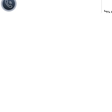
אל
חום
חים
 כי
ודי
טרה