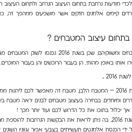
כדי מודעות נרחבת בתחום העיצוב הנרחב ולתחום העיצוב הב
שרדים קיימים אלמנים חזקים אשר מושפעים ממהפך זה, כ
שנת 2016 הינה שנה מוצלחת במיוחד בעבור ייצרני המטבחים ומשווקיהם, שכן בשנת 2016 נכנסו לשוק 
ו אותו באופן מהותי, הן בעבור הרוכשים והן בעבור המוכרים.
2016 …
– העיצוב המתבקש ביותר בשנת 2016 – המטבח הלבן, מטבח זה מאפשר לכם ליהנות 
מסודרים ומיוחדים. בבחירה בעיצוב מטבחים לבנים יראה מטבח בי
, אך יכלול בתוכו את כל הדרוש לכם ועוד יותר מכך !
– ה"לוק" התעשייתי חוזר ובגדול בשנת 2016, בה ניתן לראות את הבקשות הנרחבות להוספ
 ידי הכנסת אלמנטים תעשייתיים בצבעי אפור וגווניו השונים ל