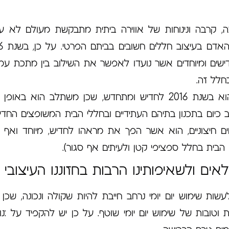
 קרבה ונינוחות של אווירה ביתית מתבקשת מעולם לא ע
ולעולם גם לא תישכ
שים ומיוחדים אשר נועדו לאפשר את השילוב בין מתכת עמי
בחלל זה.
– גם חלל מטבח הבית הפך גם הוא בשנת 2016 לחדיש ומתחדש, שכן משתלב הוא באופ
 כיום בתכנון בתיהם העתידיים ובחללי הבית המשופצים החדיש
 חיצוניים, הוא אשר הפך את מראהו לחדיש, מיוחד ואף 
בית בחלל ספציפי קטן ולעיתים אף סגור).
ם ולשאיפותינו הרבות בחזוננו העיצובי 
שות שימוש יום יומי נרחב חייבת להיות שקולה ונכונה, שכן 
ובות של שימוש יום יומי שוטף. על כן יש להקפיד על :נוח