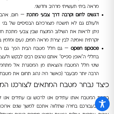
מראה ביתי תעשייתי מרהיב וחדשני.
דגשים לחום וקרבה דרך צבעי מתכת
– חום, אהבה,
ניתן לראות את השילוב המנצח שבין צבעי מתכת חדי
יוקרתית ואמינה לבין יצירת מראה חמים, נעים ומזמין 
open space
בחללי ה"אופן ספייס" אותם נוהגים רבים לבקש ולעצב
שינוי חלל המטבח והוצאתו מן המסגרת אל מתחמים
הרבה יותר מבעבר (כאשר היה נהוג תחום את מטבח ה
כיצד נבחר מטבח המתאים לצורכנו המלאי
בחירת המטבח אותו עתידים אנו לרכוש ובו עתידים אנו לע
מהווה בעבורכם בחירה שתלווה אתכם למשך שנים ארוכות וט