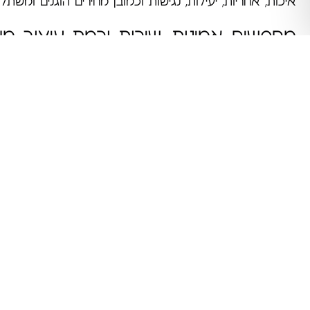
איכות, אחריות, יעילות, נגישות וכמובן מחירים הוגנים ומשת
מחפשים אמינות, שירות ורמת עיצוב מן
מי פונים ?
כאשר מדובר בבחירת
מטבח איכותי,
יעיל ומיוחד המעוצ
ייצור ועיצוב המטבחים, הרי שמדובר ללא כל ספק במטבח
בתחום הייצור, התכנון, העיצוב והשיווק של מטבחים מע
צורכי הלקוח עומדים ראשוניים לכל פרויקט ואילו צורכי העיצו
של מטבחי יוקרה המיוצרים בעבודת יד מוקפדת ומקצועית 
שלנו בעשייתנו הכוללת.