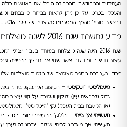
העתידנית והמחודשת. מהפך זה הוביל את האנושות כולה ל
והעסקי בפרט, על כן ניתן לראות בבירור כי בבתים ומ
בראשם מוביל מהפך המטבחים מעוצבים של שנת 2016 …
מדוע נחשבת שנת 2016 לשנה מוצלחת בתחום עיצוב המטבחים ?
עיצוב חדישות ומובילות אשר שינוי את תהליך הרכישה ושיפר
ריכזנו בעבורכם מספר מצומצם של מגמות מוצלחות אלו לשנת 
מינימליסטי היטקיסטי
גדול (למראית עיין), לניקיון ושמירה על קווי עיצוב 
(או המטבח בבית העסק) נקי "הייטקיסטי" ומינימליסטי
תעשייתי אך בייתי
תעשייתי אך בשדרוג לביתי. שילוב ושדרוג זה נערך על