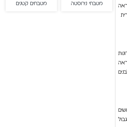
מטבחי נירוסטה
מטבחים קטנים
ראה
רית
נות
ראה
נים
שים
בול