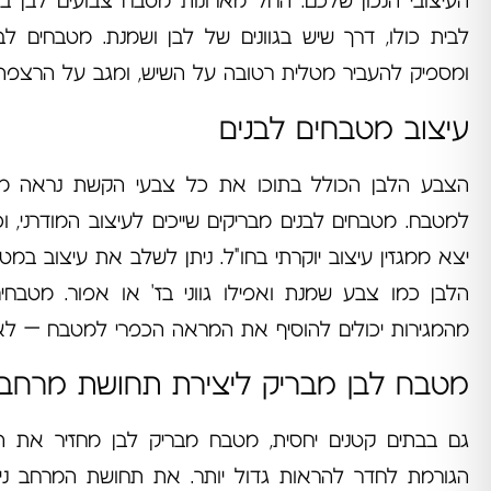
העיצובי הנכון שלכם. החל מארונות מטבח צבועים לבן ב
לבית כולו, דרך שיש בגוונים של לבן ושמנת. מטבחים 
ומספיק להעביר מטלית רטובה על השיש, ומגב על הרצפה
עיצוב מטבחים לבנים
הצבע הלבן הכולל בתוכו את כל צבעי הקשת נראה מצו
למטבח. מטבחים לבנים מבריקים שייכים לעיצוב המודרני,
יצא ממגזין עיצוב יוקרתי בחו"ל. ניתן לשלב את עיצוב ב
הלבן כמו צבע שמנת ואפילו גווני בז' או אפור. מטבח
מהמגירות יכולים להוסיף את המראה הכפרי למטבח – לאוה
מטבח לבן מבריק ליצירת תחושת מרחב
גם בבתים קטנים יחסית, מטבח מבריק לבן מחזיר את 
הגורמת לחדר להראות גדול יותר. את תחושת המרחב ני