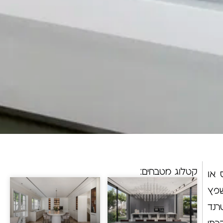
קטלוג מטבחים:
 או
שפץ
רנד