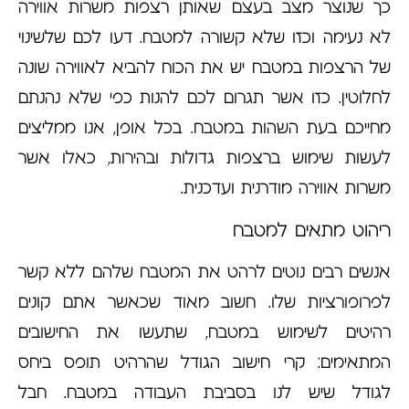
כך שנוצר מצב בעצם שאותן רצפות משרות אווירה
לא נעימה וכזו שלא קשורה למטבח. דעו לכם שלשינוי
של הרצפות במטבח יש את הכוח להביא לאווירה שונה
לחלוטין. כזו אשר תגרום לכם להנות כפי שלא נהנתם
מחייכם בעת השהות במטבח. בכל אופן, אנו ממליצים
לעשות שימוש ברצפות גדולות ובהירות, כאלו אשר
משרות אווירה מודרנית ועדכנית.
ריהוט מתאים למטבח
אנשים רבים נוטים לרהט את המטבח שלהם ללא קשר
לפרופורציות שלו. חשוב מאוד שכאשר אתם קונים
רהיטים לשימוש במטבח, שתעשו את החישובים
המתאימים: קרי חישוב הגודל שהרהיט תופס ביחס
לגודל שיש לנו בסביבת העבודה במטבח. חבל