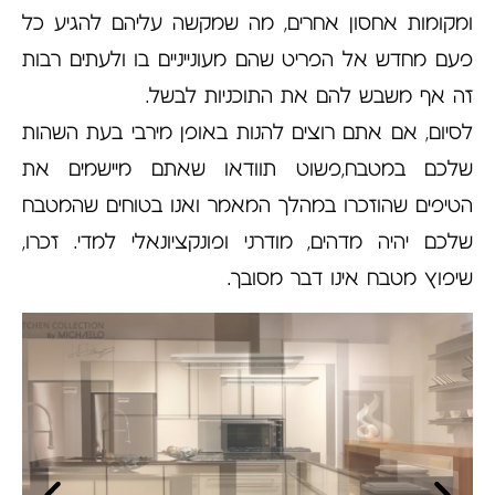
ומקומות אחסון אחרים, מה שמקשה עליהם להגיע כל
פעם מחדש אל הפריט שהם מעונייניים בו ולעתים רבות
זה אף משבש להם את התוכניות לבשל.
לסיום, אם אתם רוצים להנות באופן מירבי בעת השהות
שלכם במטבח,פשוט תוודאו שאתם מיישמים את
הטיפים שהוזכרו במהלך המאמר ואנו בטוחים שהמטבח
שלכם יהיה מדהים, מודרני ופונקציונאלי למדי. זכרו,
שיפוץ מטבח אינו דבר מסובך.