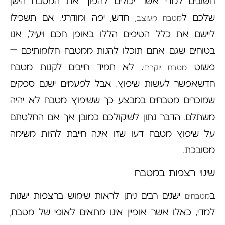
חשובים למדי אשר יכולים להפוך את המטבח הישן
שלכם ל
, חדש, יפה ומודרני. אם תשכילו
מטבח מעוצב
ליישם את כלל הטיפים הללו באופן חכם ויעיל, אנו
בטוחים שגם אתם תוכלו להנות ממטבח חלומותיכם –
פשוט
. לא תמיד חייבים לקנות מטבח
מטבח יוקרתי
חדשאפשר לעשות שיפוץ. אבל לפעמים ישנם ספקים
שמוכרים מטבחים במבצע כך ששיפוץ מטבח לא יהיה
משתלם. הדבר נתון לשיקולכם כמובן אך אם החלטתם
על שיפוץ מטבח דעו שזו אינה חייבת להיות משימה
מסובכת.
שינוי רצפות במטבח
ב
ישנים רבים ניתן לראות שימוש ברצפות ישנות
מטבחים
למדי, כאלו אשר אופיין אינו מתאים לאופי של מטבח,