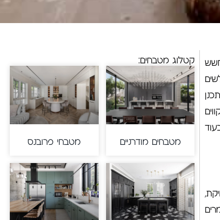
קטלוג מטבחים:
חשש
שים
כנן
וים
עוד
מטבחים מודרניים
מטבחי פרובנס
קת,
רים