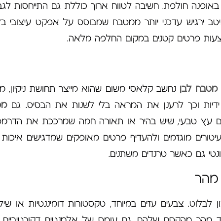
אופנה חולפת. חשיבה לטווח ארוך כוללת גם התייחסות לגב
יטב ירגיש עדכני יותר ממטבח שמבוסס על אפקט עיצובי בל
צעות פרטים קטנים במקום החלפה מלאה.
מטבח לבן
נחשב קלאסי משום שהוא מייצר תחושת ניקיון, מ
או ידיות וכך לרענן את המראה בלי לשנות את הבסיס. גם
מט
עם עץ טבעי, שיש בהיר או תאורה חמה שמרככת את הדרמטי
עיטורים מוגזמים ולהעדיף פרטים מאופקים שמדגישים איכות 
נטי גם כאשר טרנדים משתנים.
 מהר
 לבלוט. צבעים עזים במיוחד, טקסטורות דומיננטיות או שילו
ד מהר מהקסם שלהם. גם עומס של אלמנטים דקורטיביים י