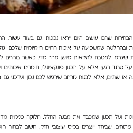
רות שהם עושים היום ייראו נכונות גם בעוד עשור. ה
 ובהחלטה שמשפיעה על איכות החיים היומיומית שלכם. גול
שיגרמו למטבח להיראות מיושן מהר מדי. כאשר בוחרים לת
 טרנד רגעי אלא על תכנון פונקציונלי, חומרים איכותיים וקו
 או שתיים, אלא לבנות מרחב שירגיש לכם נכון ועדכני גם ב
נות ועל תכנון שמכבד את מבנה החלל. חלוקה פנימית מדוי
פתוחים, שביחד יוצרים בסיס עיצובי חזק. חשוב לבחור חומ