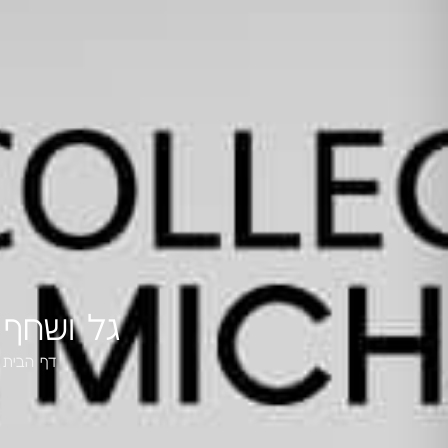
גל ושחף 
דף הבית
»