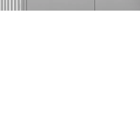
השאירו 
מטבחים
מטבחים מודרניים
09-9506703
מטבחי פרובנס
michaelo.kit@gmail.com
מטבחים כפריים
גלגלי הפלדה 16, הרצליה פיתוח
מטבחים אקלקטי